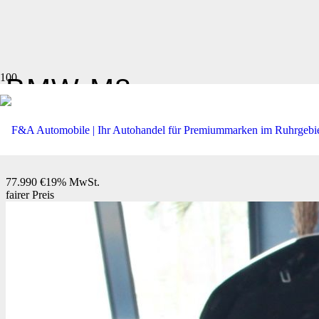
BMW
M8
COUPE COMP. M DRIVER´S
77.990 €
19% MwSt.
fairer Preis