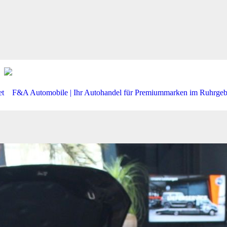
*B&W*SOFTCLOSE*TOP