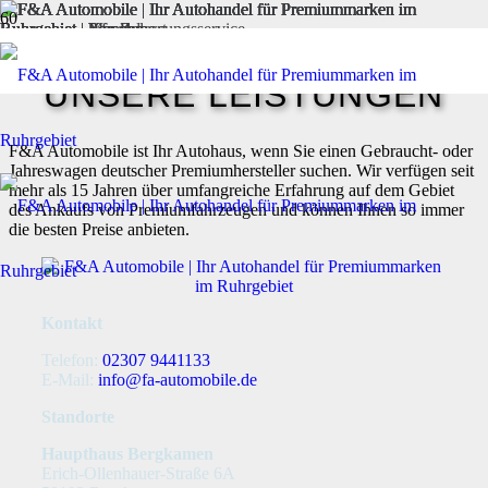
UNSERE LEISTUNGEN
F&A Automobile ist Ihr Autohaus, wenn Sie einen Gebraucht- oder
Jahreswagen deutscher Premiumhersteller suchen. Wir verfügen seit
mehr als 15 Jahren über umfangreiche Erfahrung auf dem Gebiet
des Ankaufs von Premiumfahrzeugen und können Ihnen so immer
die besten Preise anbieten.
Kontakt
Telefon:
02307 9441133
E-Mail:
info@fa-automobile.de
Standorte
Haupthaus Bergkamen
Erich-Ollenhauer-Straße 6A